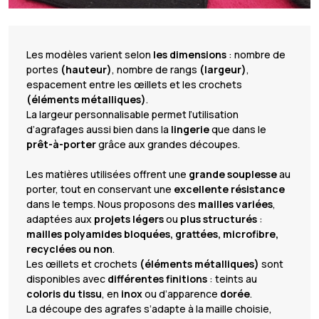
Les modèles varient selon
les dimensions
: nombre de
portes
(hauteur)
, nombre de rangs
(largeur)
,
espacement entre les œillets et les crochets
(éléments métalliques)
.
La largeur personnalisable permet l’utilisation
d’agrafages aussi bien dans la
lingerie
que dans le
prêt-à-porter
grâce aux grandes découpes.
Les matières utilisées offrent une
grande souplesse
au
porter, tout en conservant une
excellente résistance
dans le temps. Nous proposons des
mailles variées
,
adaptées aux
projets légers
ou
plus structurés
:
mailles polyamides bloquées, grattées, microfibre,
recyclées ou non
.
Les œillets et crochets
(éléments métalliques)
sont
disponibles avec
différentes finitions
: teints au
coloris du tissu
, en
inox
ou d’apparence
dorée
.
La découpe des agrafes s’adapte à la maille choisie,