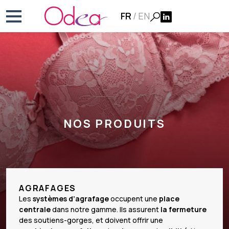
Skip
FR
EN
to
content
NOS PRODUITS
AGRAFAGES
Les
systèmes d’agrafage
occupent une
place
centrale
dans notre gamme. Ils assurent
la fermeture
des soutiens-gorges, et doivent offrir une